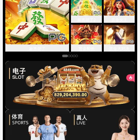
麻将胡了2
赏金女王
关闭
赏金船长
赏金大对决
麻将胡了
先点击
，再
“添加到主屏幕”